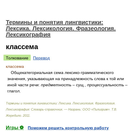
Термины и понятия лингвистики:
Лексика. Лексикология. Фразеология.
Лексикография
классема
Толкование
Перевод
классема
Общекатегориальная сема лексико-грамматического
значения, указывающая на принадлежность слова к той или
иной части речи:
предметность
– сущ.,
процессуальность
–
глагол.
Термины и понятия лингвистики: Лексика. Лексикология. Фразеология.
Лексикография: Словарь-справочник. — Назрань: ООО «Пилигрим»
.
Т.В.
Жеребило
.
2011
.
Игры ⚽
Поможем решить контрольную работу