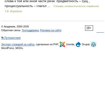
слова к той или иной части речи: предметность – сущ.,
процессуальность – глагол …
Словарь лингвистических терминов
Т.В. Жеребило
© Академик, 2000-2026
18+
Обратная связь:
Техподдержка
,
Реклама на сайте
👣 Путешествия
Экспорт словарей на сайты
, сделанные на PHP,
Joomla,
Drupal,
WordPress, MODx.